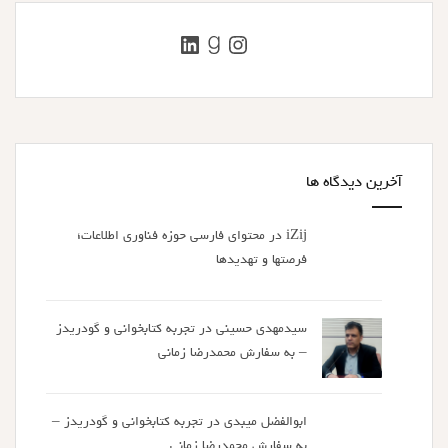
اینستاگرم
گودریدز
لینکداین
آخرین دیدگاه ها
iZij
در
محتوای فارسی حوزه فناوری اطلاعات؛
فرصتها و تهدیدها
سیدمهدی حسینی
در
تجربه کتابخوانی و گودریدز
– به سفارش محمدرضا زمانی
ابوالفضل میبدی
در
تجربه کتابخوانی و گودریدز –
به سفارش محمدرضا زمانی