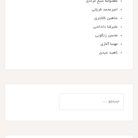
معصومه شیخ مرادی
امیرمحمد قربانی
شاهین کلانتری
علیرضا داداشی
محسن زنگویی
مهسا آغازی
ناهید عبدی
جستجو
برای: