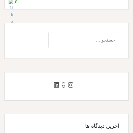
0
جستجو
برای:
اینستاگرم
گودریدز
لینکداین
آخرین دیدگاه ها