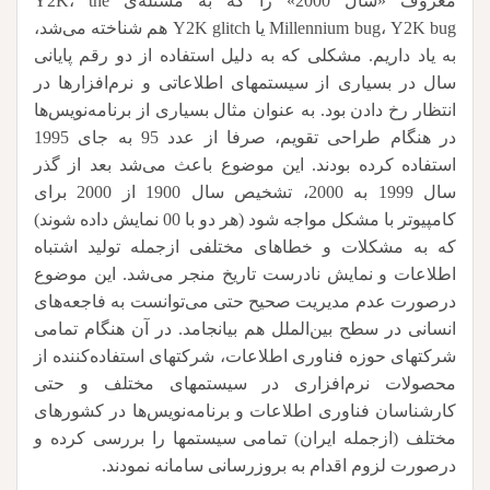
معروف «سال 2000» را که به مسئله‌ی Y2K، the
Millennium bug، Y2K bug یا Y2K glitch هم شناخته می‌شد،
به یاد داریم. مشکلی که به دلیل استفاده از دو رقم پایانی
سال در بسیاری از سیستمهای اطلاعاتی و نرم‌افزارها در
انتظار رخ دادن بود. به عنوان مثال بسیاری از برنامه‌نویس‌ها
در هنگام طراحی تقویم، صرفا از عدد 95 به جای 1995
استفاده کرده بودند. این موضوع باعث می‌شد بعد از گذر
سال 1999 به 2000، تشخیص سال 1900 از 2000 برای
کامپیوتر با مشکل مواجه شود (هر دو با 00 نمایش داده شوند)
که به مشکلات و خطاهای مختلفی ازجمله تولید اشتباه
اطلاعات و نمایش نادرست تاریخ منجر می‌شد. این موضوع
درصورت عدم مدیریت صحیح حتی می‌توانست به فاجعه‌های
انسانی در سطح بین‌الملل هم بیانجامد. در آن هنگام تمامی
شرکتهای حوزه فناوری اطلاعات، شرکتهای استفاده‌کننده از
محصولات نرم‌افزاری در سیستمهای مختلف و حتی
کارشناسان فناوری اطلاعات و برنامه‌نویس‌ها در کشورهای
مختلف (ازجمله ایران) تمامی سیستمها را بررسی کرده و
درصورت لزوم اقدام به بروزرسانی سامانه نمودند.