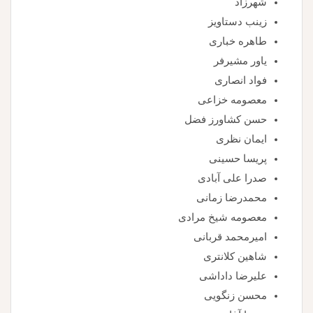
شهرزاد
زینب دستاویز
طاهره خباری
یاور مشیرفر
فواد انصاری
معصومه خزاعی
حسن کشاورز فضل
ایمان نظری
پریسا حسینی
صدرا علی آبادی
محمدرضا زمانی
معصومه شیخ مرادی
امیرمحمد قربانی
شاهین کلانتری
علیرضا داداشی
محسن زنگویی