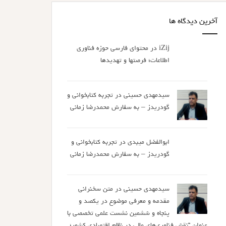
آخرین دیدگاه ها
iZij
در
محتوای فارسی حوزه فناوری
اطلاعات؛ فرصتها و تهدیدها
سیدمهدی حسینی
در
تجربه کتابخوانی و
گودریدز – به سفارش محمدرضا زمانی
ابوالفضل میبدی
در
تجربه کتابخوانی و
گودریدز – به سفارش محمدرضا زمانی
سیدمهدی حسینی
در
متن سخنرانی
مقدمه و معرفی موضوع در یکصد و
پنجاه و ششمین نشست علمی تخصصی با
عنوان “نقش فناوری‌های مالی در نظام اقتصادی کشور؛