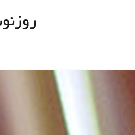
Ski
t
روزنو
conten