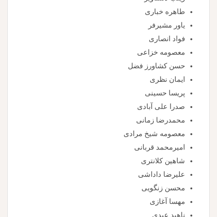
طاهره خباری
یاور مشیرفر
فواد انصاری
معصومه خزاعی
حسن کشاورز فضل
ایمان نظری
پریسا حسینی
صدرا علی آبادی
محمدرضا زمانی
معصومه شیخ مرادی
امیرمحمد قربانی
شاهین کلانتری
علیرضا داداشی
محسن زنگویی
مهسا آغازی
ناهید عبدی