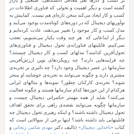
بر کسب و کارها نقل محافل دانشگاهی، صنعتی و بازار
گشته است و دیگر اهمیت و تحولی که فناوری اطلاعات در
کسب و کار ایجاد می‌کند سخن تازه‌ای هم نیست. کمابیش به
نوآوریهای دیجیتال که در دوره‌های کوتاه‌مدت بوجود می‌آیند و
مدل کسب و کار موجود را تغییر می‌دهند، عادت کرده‌ایم و
دیگر از ابداعاتی که هر چند وقت یکبار می‌شنویم، تعجب
نمی‌کنیم. قابلیتهای فناورانه‌ی تحول دیجیتال و فناوری‌های
تحول‌آفرین کدامند؟ مدلهای کسب و کار دیجیتال چیستند؟
چه فرایندهایی دارند؟ چه رویکردهای نوین ارزش‌آفرینی
سازمانها در عصر دیجیتال وجود دارد؟ چه تاثیری بر تجربه‌ی
مشتری دارند و چگونه می‌توانند به تجربه‌‌ی خوشایند او منجر
شوند؟ تجربه‌ی کارکنان چطور؟ نمونه‌ها و مثالهای ایرانی
هرکدام از این حوزه‌ها کدام سازمانها هستند و چگونه فعالیت
می‌کنند؟ شاید از همه مهمتر حکمرانی دیجیتال چیست و
سازمانها چگونه می‌توانند نقشه‌ی راهی برای تحقق اهداف
تحول دیجیتال داشته باشند؟ و اینکه رهبری تحول دیجیتال چه
قابلیتهایی باید داشته باشد؟ اینها برخی از سوالاتی است که
کتاب «
ناخدایی دیجیتال
» (تالیف دکتر
مهدی شامی زنجانی
و