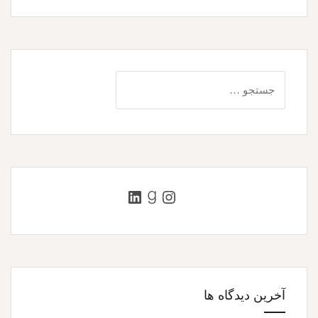
جستجو
برای:
اینستاگرم
گودریدز
لینکداین
آخرین دیدگاه ها