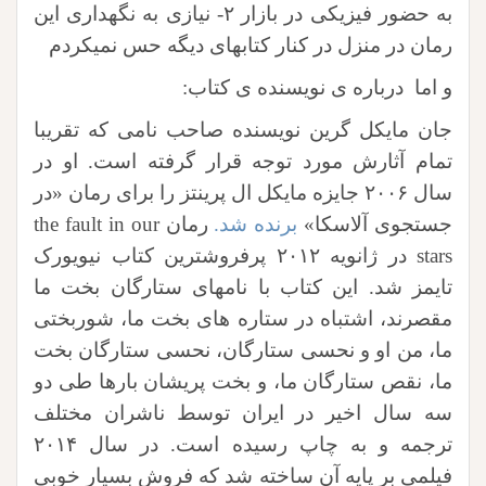
به حضور فیزیکی در بازار ۲- نیازی به نگهداری این
رمان در منزل در کنار کتابهای دیگه حس نمیکردم
و اما درباره ی نویسنده ی کتاب:
جان مایکل گرین نویسنده صاحب نامی که تقریبا
تمام آثارش مورد توجه قرار گرفته است. او در
سال ۲۰۰۶ جایزه مایکل ال پرینتز را برای رمان «در
جستجوی آلاسکا»
برنده شد.
رمان the fault in our
stars در ژانویه ۲۰۱۲ پرفروشترین کتاب نیویورک
تایمز شد. این کتاب با نامهای ستارگان بخت ما
مقصرند، اشتباه در ستاره های بخت ما، شوربختی
ما، من او و نحسی ستارگان، نحسی ستارگان بخت
ما، نقص ستارگان ما، و بخت پریشان بارها طی دو
سه سال اخیر در ایران توسط ناشران مختلف
ترجمه و به چاپ رسیده است. در سال ۲۰۱۴
فیلمی بر پایه آن ساخته شد که فروش بسیار خوبی