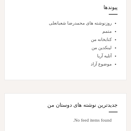
پیوندها
روزنوشته های محمدرضا شعبانعلی
متمم
کتابخانه من
لینکدین من
آتلیه آریا
موضوع آزاد
جدیدترین نوشته های دوستان من
No feed items found.