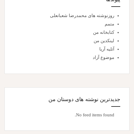
روزنوشته های محمدرضا شعبانعلی
متمم
کتابخانه من
لینکدین من
آتلیه آریا
موضوع آزاد
جدیدترین نوشته های دوستان من
No feed items found.