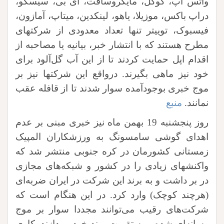
واتس آپ، گوگل، مایکروسافت، ای بی، سیسکو،
دراپ باکس، موزیلا، یاهو، لینکدین، میتاپ، آمازون،
فیسبوک، توییتر تنها تعداد معدودی از شرکتهای
مطرح هستند که با انتشار خبر، بیانیه یا مصاحبه از
اقدام اپل حمایت کردند تا از این آب گل‌آلود برای
خود نیز ماهی بگیرند. درواقع این شرکتها نیز بر
موج خبری بوجودآمده سوار شدند تا از قافله عقب
نمانند.
منبع
روز پنجشنبه 19 بهمن ماه نیز خبری مبنی بر عدم
اهدای گوشی سامسونگ به ورزشکاران المپیک
زمستانی کشورمان در کره جنوبی منتشر شد که
واکنشهای زیادی را در کشور و شبکه‌های مجازی
در بر داشت و به برند این شرکت در ایران ضربه‌ای
(هرچند کوچک) وارد کرد. در این هنگام است که
شرکت‌های رقیب می‌توانند مجددا سوار بر موج
رسانه‌ای شده و به تقویت برند خود بپردازند. کاری