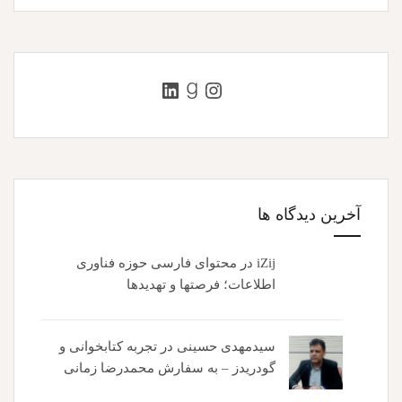
اینستاگرم
گودریدز
لینکداین
آخرین دیدگاه ها
iZij
در
محتوای فارسی حوزه فناوری
اطلاعات؛ فرصتها و تهدیدها
سیدمهدی حسینی
در
تجربه کتابخوانی و
گودریدز – به سفارش محمدرضا زمانی