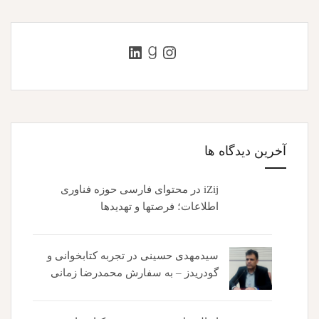
اینستاگرم
گودریدز
لینکداین
آخرین دیدگاه ها
iZij
در
محتوای فارسی حوزه فناوری
اطلاعات؛ فرصتها و تهدیدها
سیدمهدی حسینی
در
تجربه کتابخوانی و
گودریدز – به سفارش محمدرضا زمانی