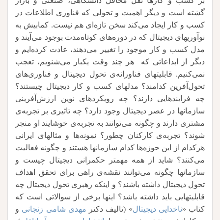
بر کسب و کارها نقل محافل دانشگاهی، صنعتی و بازار
گشته است و دیگر اهمیت و تحولی که فناوری اطلاعات در
کسب و کار ایجاد می‌کند سخن تازه‌ای هم نیست. کمابیش به
نوآوریهای دیجیتال که در دوره‌های کوتاه‌مدت بوجود می‌آیند و
مدل کسب و کار موجود را تغییر می‌دهند، عادت کرده‌ایم و
دیگر از ابداعاتی که هر چند وقت یکبار می‌شنویم، تعجب
نمی‌کنیم. قابلیتهای فناورانه‌ی تحول دیجیتال و فناوری‌های
تحول‌آفرین کدامند؟ مدلهای کسب و کار دیجیتال چیستند؟
چه فرایندهایی دارند؟ چه رویکردهای نوین ارزش‌آفرینی
سازمانها در عصر دیجیتال وجود دارد؟ چه تاثیری بر تجربه‌ی
مشتری دارند و چگونه می‌توانند به تجربه‌‌ی خوشایند او منجر
شوند؟ تجربه‌ی کارکنان چطور؟ نمونه‌ها و مثالهای ایرانی
هرکدام از این حوزه‌ها کدام سازمانها هستند و چگونه فعالیت
می‌کنند؟ شاید از همه مهمتر حکمرانی دیجیتال چیست و
سازمانها چگونه می‌توانند نقشه‌ی راهی برای تحقق اهداف
تحول دیجیتال داشته باشند؟ و اینکه رهبری تحول دیجیتال چه
قابلیتهایی باید داشته باشد؟ اینها برخی از سوالاتی است که
کتاب «
ناخدایی دیجیتال
» (تالیف دکتر
مهدی شامی زنجانی
و