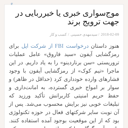
موج‌سواری خبری یا خبرربایی در
جهت ترویج برند
2018-02-09
سیدمهدی حسینی
کسب و کار
هنوز داستان
درخواست FBI از شرکت اپل
برای
رمزگشایی آیفون «سید فاروق» عامل عملیات
تروریستی «سن برناردینو» را به یاد داریم. در این
ماجرا «تیم کوک» از رمزگشایی آیفون با وجود
فشارهای وارده خودداری کرد (حداقل در ظاهر) و
سوار بر امواج خبری گسترده، به امانت‌داری و
حفظ حریم امنیتی کاربرانش تأکید ورزید که
تبلیغات خوبی نیز برایش محسوب می‌شد. پس از
آن نوبت سایر شرکتهای فعال در حوزه تکنولوژی
بود که از این موقعیت بوجود آمده استفاده کنند.