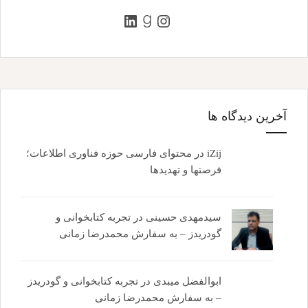
اینستاگرم
گودریدز
لینکداین
آخرین دیدگاه ها
iZij
در
محتوای فارسی حوزه فناوری اطلاعات؛
فرصتها و تهدیدها
سیدمهدی حسینی
در
تجربه کتابخوانی و
گودریدز – به سفارش محمدرضا زمانی
ابوالفضل میبدی
در
تجربه کتابخوانی و گودریدز
– به سفارش محمدرضا زمانی