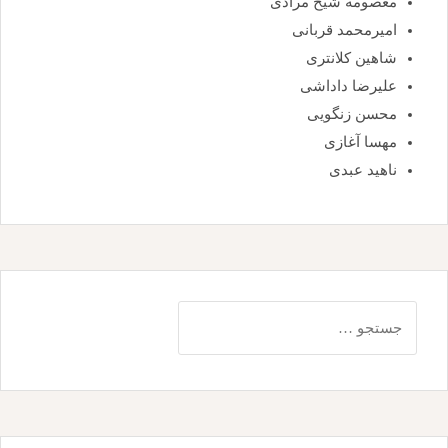
معصومه شیخ مرادی
امیرمحمد قربانی
شاهین کلانتری
علیرضا داداشی
محسن زنگویی
مهسا آغازی
ناهید عبدی
جستجو
برای: