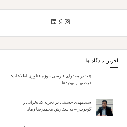
اینستاگرم
گودریدز
لینکداین
آخرین دیدگاه ها
iZij
در
محتوای فارسی حوزه فناوری اطلاعات؛
فرصتها و تهدیدها
سیدمهدی حسینی
در
تجربه کتابخوانی و
گودریدز – به سفارش محمدرضا زمانی