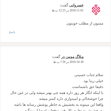
خسروانی
گفت:
2018-11-01 در 12:23 ب.ظ
ممنون از مطلب خوبتون
پاسخ
وبلاگ مومن در
گفت:
2019-10-30 در 7:59 ب.ظ
سلام جناب حسینی
خیلی زیبا بود
دقیقا حق باشماست
با اینکه انگار هر روز داره همه چی بهتر میشه ولی در عین حال
چرا خوشحالی و امیدواری داره کمتر میشه
واقعا این میتونه یه بخشیش به خاطر پوشش رسانه ها باشه
یه بخشیش به نظرم بالا رفتن توقعات ادمها از زندگیه