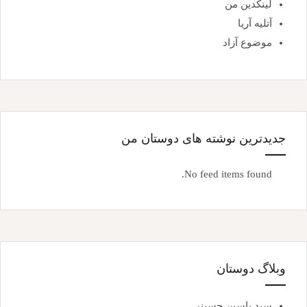
لینکدین من
آتلیه آریا
موضوع آزاد
جدیدترین نوشته های دوستان من
No feed items found.
وبلاگ دوستان
سید یاسین حسینی