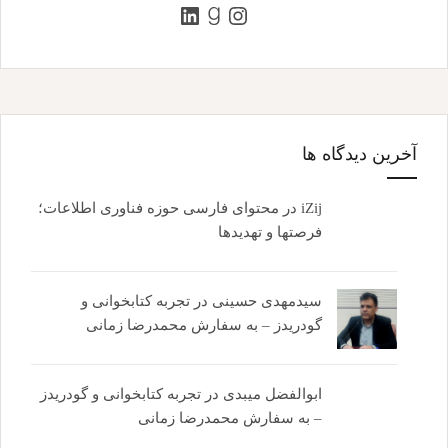
اینستاگرم
گودریدز
لینکداین
آخرین دیدگاه ها
iZij
در
محتوای فارسی حوزه فناوری اطلاعات؛
فرصتها و تهدیدها
سیدمهدی حسینی
در
تجربه کتابخوانی و
گودریدز – به سفارش محمدرضا زمانی
ابوالفضل میبدی
در
تجربه کتابخوانی و گودریدز
– به سفارش محمدرضا زمانی