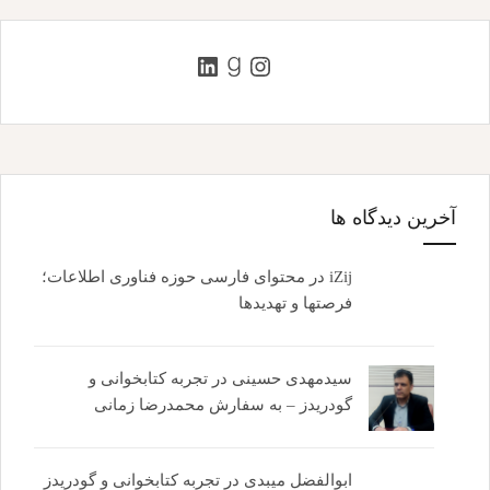
اینستاگرم
گودریدز
لینکداین
آخرین دیدگاه ها
iZij
در
محتوای فارسی حوزه فناوری اطلاعات؛
فرصتها و تهدیدها
سیدمهدی حسینی
در
تجربه کتابخوانی و
گودریدز – به سفارش محمدرضا زمانی
ابوالفضل میبدی
در
تجربه کتابخوانی و گودریدز