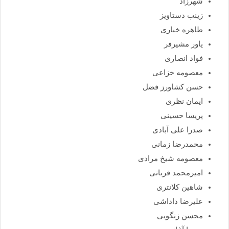
شهرزاد
زینب دستاویز
طاهره خباری
یاور مشیرفر
فواد انصاری
معصومه خزاعی
حسن کشاورز فضل
ایمان نظری
پریسا حسینی
صدرا علی آبادی
محمدرضا زمانی
معصومه شیخ مرادی
امیرمحمد قربانی
شاهین کلانتری
علیرضا داداشی
محسن زنگویی