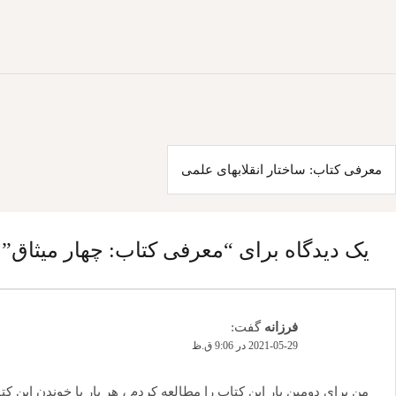
اهبری
معرفی کتاب: ساختار انقلابهای علمی
وشته
یک دیدگاه برای “
معرفی کتاب: چهار میثاق
”
فرزانه
گفت:
2021-05-29 در 9:06 ق.ظ
من برای دومین بار این کتاب را مطالعه کردم ، هر بار با خوندن این