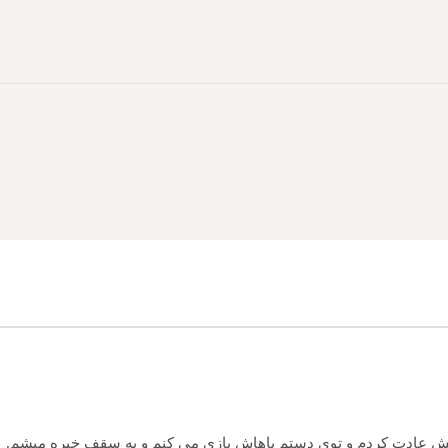
هش عادت کردم و توی دستم باهاش بازی می کنم و به سقف خیره میشم.