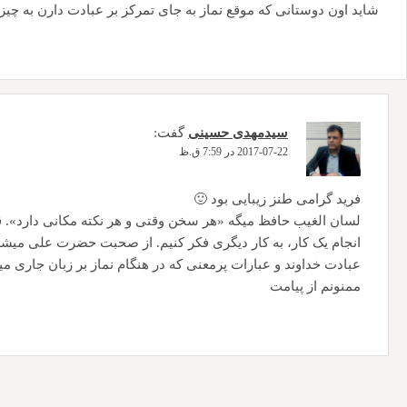
شاید اون دوستانی که موقع نماز به جای تمرکز بر عبادت دارن به چ
سیدمهدی حسینی
گفت:
2017-07-22 در 7:59 ق.ظ
فرید گرامی طنز زیبایی بود 🙂
لسان الغیب حافظ میگه «هر سخن وقتی و هر نکته مکانی دارد». قاعد
انجام یک کار، به کار دیگری فکر کنیم. از صحبت حضرت علی میشه ای
عبادت خداوند و عبارات پرمعنی که در هنگام نماز بر زبان جاری م
ممنونم از پیامت