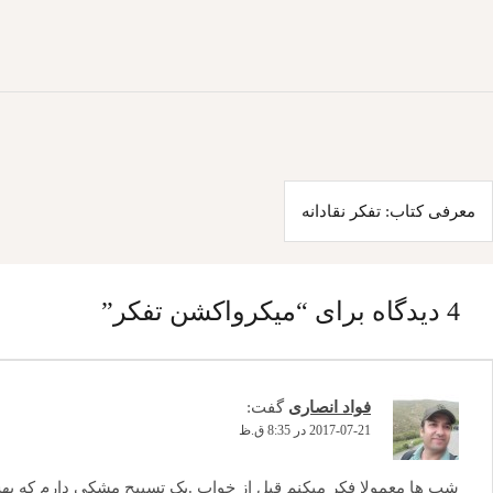
اهبری
معرفی کتاب: تفکر نقادانه
وشته
4 دیدگاه برای “
میکرواکشن تفکر
”
فواد انصاری
گفت:
2017-07-21 در 8:35 ق.ظ
شب ها معمولا فکر میکنم قبل از خواب .یک تسبیح مشکی دارم که ب