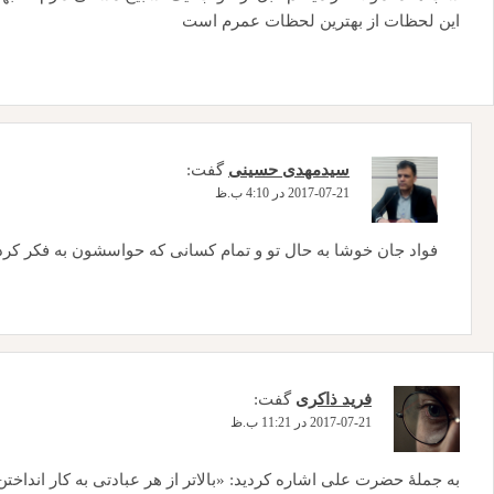
این لحظات از بهترین لحظات عمرم است
سیدمهدی حسینی
گفت:
2017-07-21 در 4:10 ب.ظ
فواد جان خوشا به حال تو و تمام کسانی که حواسشون به فکر کر
فرید ذاکری
گفت:
2017-07-21 در 11:21 ب.ظ
به جملهٔ حضرت علی اشاره کردید: «بالاتر از هر عبادتی به کار انداخت