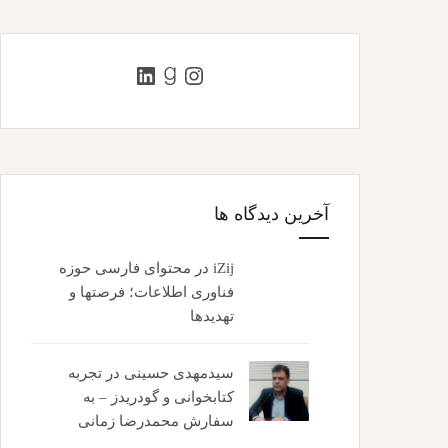
اینستاگرم
گودریدز
لینکداین
آخرین دیدگاه ها
iZij
در
محتوای فارسی حوزه
فناوری اطلاعات؛ فرصتها و
تهدیدها
سیدمهدی حسینی
در
تجربه
کتابخوانی و گودریدز – به
سفارش محمدرضا زمانی