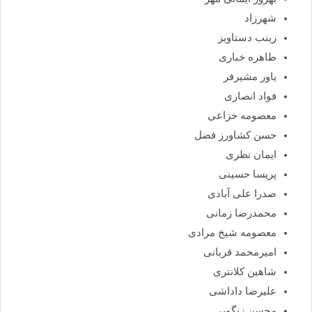
شهرزاد
زینب دستاویز
طاهره خباری
یاور مشیرفر
فواد انصاری
معصومه خزاعی
حسن کشاورز فضل
ایمان نظری
پریسا حسینی
صدرا علی آبادی
محمدرضا زمانی
معصومه شیخ مرادی
امیرمحمد قربانی
شاهین کلانتری
علیرضا داداشی
محسن زنگویی