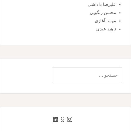
علیرضا داداشی
محسن زنگویی
مهسا آغازی
ناهید عبدی
جستجو
برای:
اینستاگرم
گودریدز
لینکداین