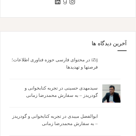
اینستاگرم
گودریدز
لینکداین
آخرین دیدگاه ها
iZij
در
محتوای فارسی حوزه فناوری اطلاعات؛
فرصتها و تهدیدها
سیدمهدی حسینی
در
تجربه کتابخوانی و
گودریدز – به سفارش محمدرضا زمانی
ابوالفضل میبدی
در
تجربه کتابخوانی و گودریدز
– به سفارش محمدرضا زمانی